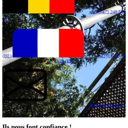
+32 (0)475 248 548
(BE)
+33 (0)6 59 79
73 01 (FR)
hello@locagnes.be
Gratuit et sans engagement !
Ils nous font confiance !