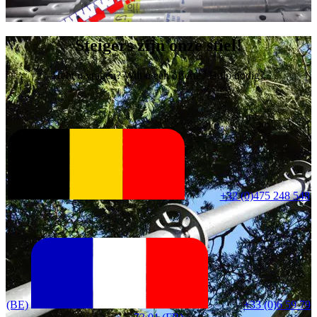
Steigers zijn onze stiel!
Hebt u vragen? Wilt u een offerte? Hulp nodig?
+32 (0)475 248 548
(BE)
+33 (0)6 59 79