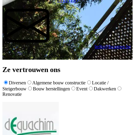
73 01 (FR)
hello@locagnes.be
Gratis en vrijblijvend!
Ze vertrouwen ons
Diversen
Algemene bouw constructie
Locatie /
Steigerbouw
Bouw herstellingen
Event
Dakwerken
Renovatie