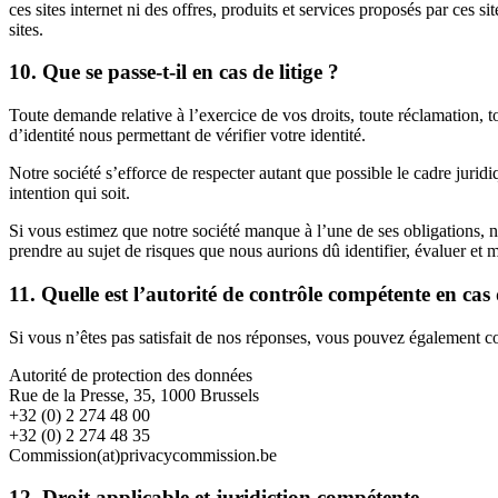
ces sites internet ni des offres, produits et services proposés par ces 
sites.
10. Que se passe-t-il en cas de litige ?
Toute demande relative à l’exercice de vos droits, toute réclamation, to
d’identité nous permettant de vérifier votre identité.
Notre société s’efforce de respecter autant que possible le cadre juridi
intention qui soit.
Si vous estimez que notre société manque à l’une de ses obligations,
prendre au sujet de risques que nous aurions dû identifier, évaluer et m
11. Quelle est l’autorité de contrôle compétente en cas d
Si vous n’êtes pas satisfait de nos réponses, vous pouvez également co
Autorité de protection des données
Rue de la Presse, 35, 1000 Brussels
+32 (0) 2 274 48 00
+32 (0) 2 274 48 35
Commission(at)privacycommission.be
12. Droit applicable et juridiction compétente