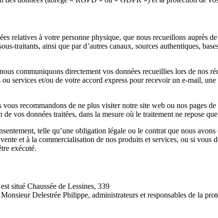
ées relatives à votre personne physique, que nous recueillons auprès de 
 sous-traitants, ainsi que par d’autres canaux, sources authentiques, ba
 nous communiquons directement vos données recueillies lors de nos réu
ts ou services et/ou de votre accord express pour recevoir un e-mail, un
ous vous recommandons de ne plus visiter notre site web ou nos pages d
n de vos données traitées, dans la mesure où le traitement ne repose qu
onsentement, telle qu’une obligation légale ou le contrat que nous avons
 vente et à la commercialisation de nos produits et services, ou si vous
être exécuté.
 est situé Chaussée de Lessines, 339
nsieur Delestrée Philippe, administrateurs et responsables de la protec