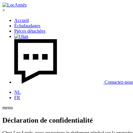
×
Accueil
Échafaudages
Pièces détachées
Contactez-nou
NL
FR
menu
Déclaration de confidentialité
Chez LocAgnès, nous respectons le règlement général sur la protect