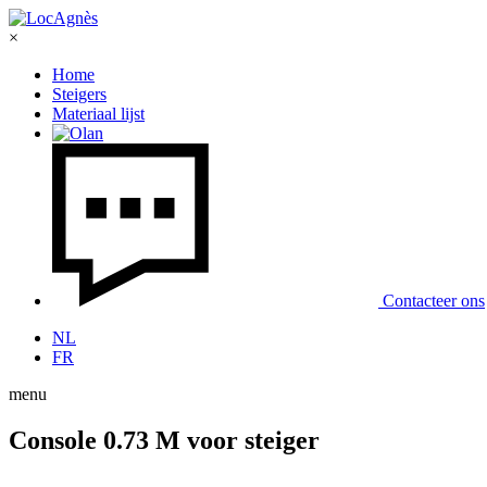
×
Home
Steigers
Materiaal lijst
Contacteer ons
NL
FR
menu
Console 0.73 M voor steiger