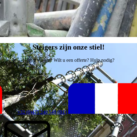
Steigers zijn onze stiel!
Hebt u vragen? Wilt u een offerte? Hulp nodig?
+32 (0)475 248 548 (BE)