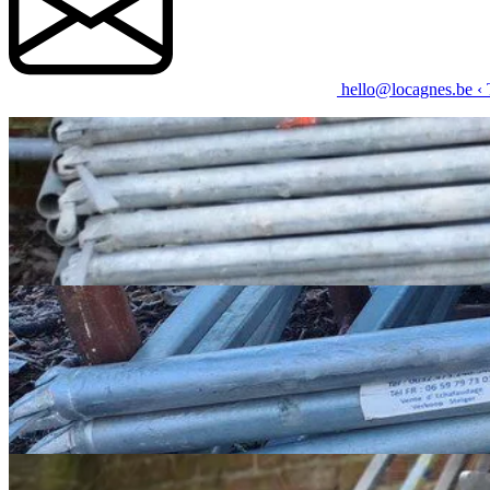
hello@locagnes.be
‹