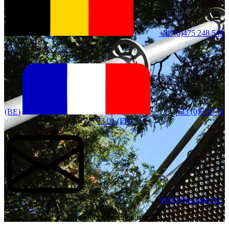
+32 (0)475 248 548
(BE)
+33 (0)6 59 79
73 01 (FR)
hello@locagnes.be
Gratuit et sans engagement !