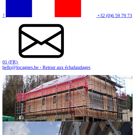
?
+32 (0)6 59 79 73
01 (FR)
hello@locagnes.be
‹ Retour aux échafaudages