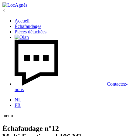
×
Accueil
Échafaudages
Pièces détachées
Contactez-
nous
NL
FR
menu
Échafaudage n°12