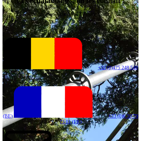
Les échafaudages, on les connait !
Une question ? Un devis ? Besoin d’aide ?
+32 (0)475 248 548
(BE)
+33 (0)6 59 79
73 01 (FR)