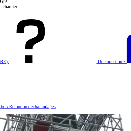
0 m²
e chantier
(BE)
Une question ?
.be
‹ Retour aux échafaudages