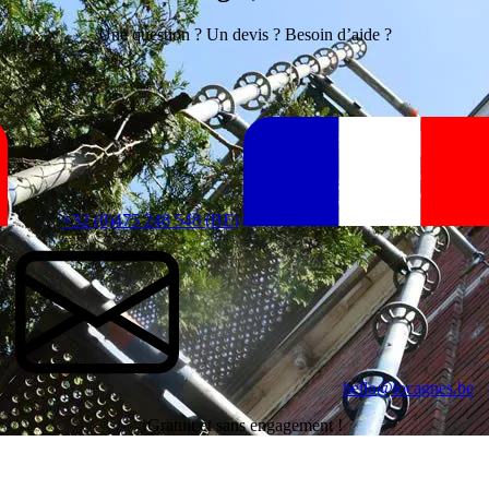
Une question ? Un devis ? Besoin d’aide ?
+32 (0)475 248 548 (BE)
hello@locagnes.be
Gratuit et sans engagement !