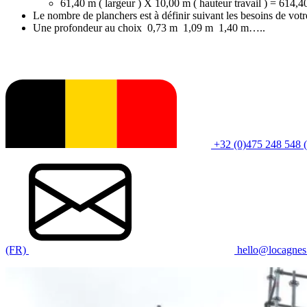
61,40 m ( largeur ) X 10,00 m ( hauteur travail ) = 614,4
Le nombre de planchers est à définir suivant les besoins de votr
Une profondeur au choix 0,73 m 1,09 m 1,40 m…..
+32 (0)475 248 548 
(FR)
hello@locagnes