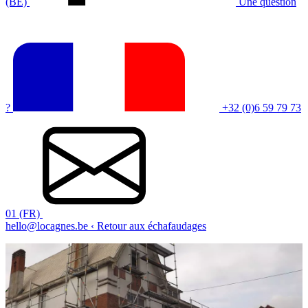
(BE)
Une question
?
+32 (0)6 59 79 73
01 (FR)
hello@locagnes.be
‹ Retour aux échafaudages