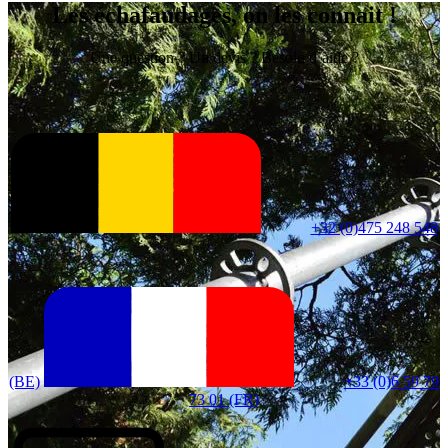
Les échafaudages, on les connait !
Une question ? Un devis ? Besoin d’aide ?
+32 (0)475 248 548
(BE)
+33 (0)6 59 79
73 01 (FR)