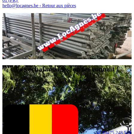
01 (FR)
hello@locagnes.be
‹ Retour aux pièces
Les échafaudages, on les connait !
Une question ? Un devis ? Besoin d’aide ?
+32 (0)475 248 548