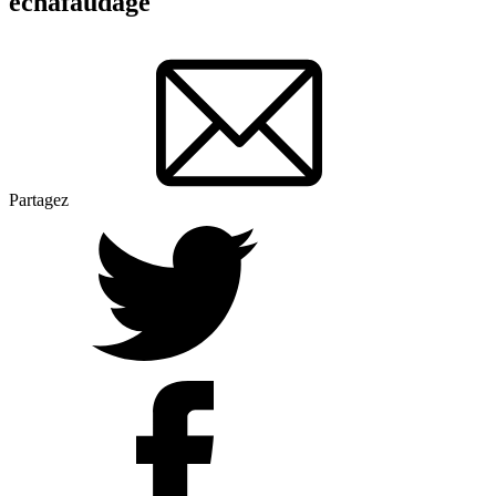
échafaudage
Partagez