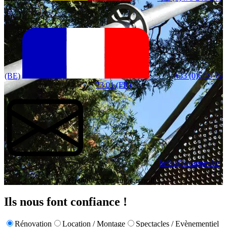
(BE)
+33 (0)6 59 79
73 01 (FR)
hello@locagnes.be
Gratuit et sans engagement !
Ils nous font confiance !
Rénovation
Location / Montage
Spectacles / Evènementiel