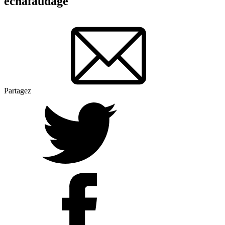
échafaudage
Partagez