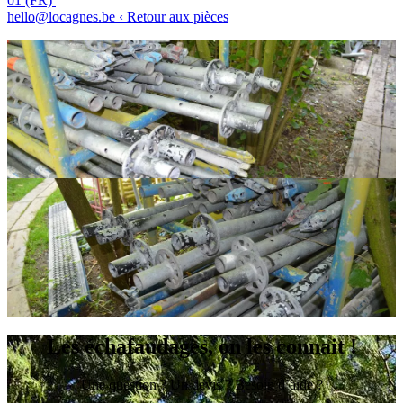
01 (FR)
hello@locagnes.be
‹ Retour aux pièces
Les échafaudages, on les connait !
Une question ? Un devis ? Besoin d’aide ?