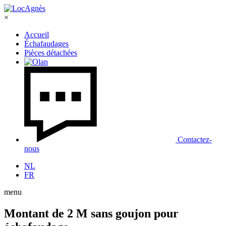
×
Accueil
Échafaudages
Pièces détachées
Contactez-
nous
NL
FR
menu
Montant de 2 M sans goujon pour