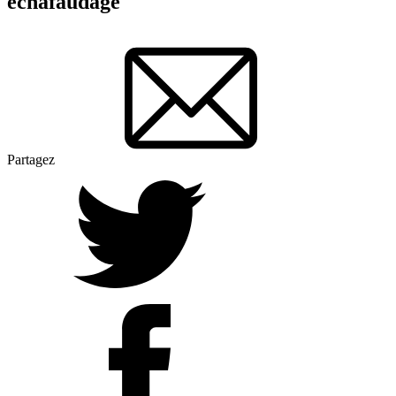
échafaudage
Partagez