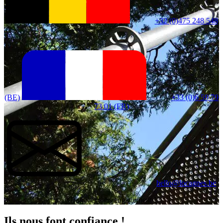
+32 (0)475 248 548
(BE)
+33 (0)6 59 79
73 01 (FR)
hello@locagnes.be
Gratuit et sans engagement !
Ils nous font confiance !