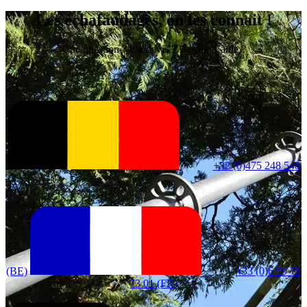
Les échafaudages, on les connait !
Une question ? Un devis ? Besoin d’aide ?
+32 (0)475 248 548
(BE)
+33 (0)6 59 79
73 01 (FR)