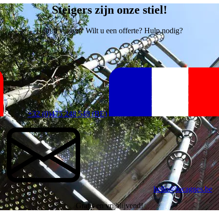
Steigers zijn onze stiel!
Hebt u vragen? Wilt u een offerte? Hulp nodig?
+32 (0)475 248 548 (BE)
hello@locagnes.be
Gratis en vrijblijvend!