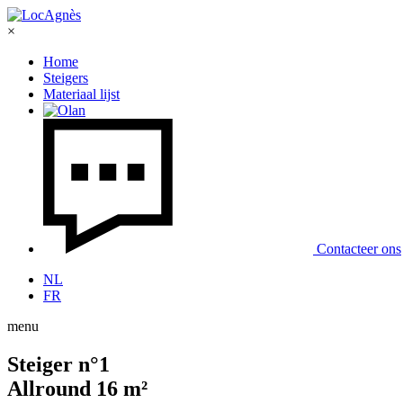
×
Home
Steigers
Materiaal lijst
Contacteer ons
NL
FR
menu
Steiger n°1
Allround 16 m²