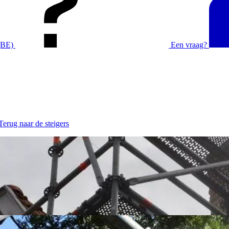
(BE)
Een vraag?
 Terug naar de steigers