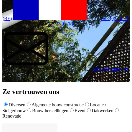
(BE)
+33 (0)6 59 79
73 01 (FR)
hello@locagnes.be
Gratis en vrijblijvend!
Ze vertrouwen ons
Diversen
Algemene bouw constructie
Locatie /
Steigerbouw
Bouw herstellingen
Event
Dakwerken
Renovatie