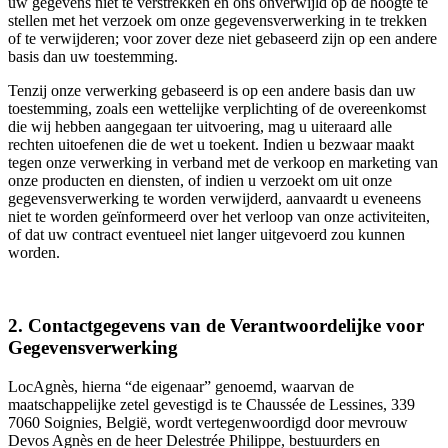
uw gegevens niet te verstrekken en ons onverwijld op de hoogte te
stellen met het verzoek om onze gegevensverwerking in te trekken
of te verwijderen; voor zover deze niet gebaseerd zijn op een andere
basis dan uw toestemming.
Tenzij onze verwerking gebaseerd is op een andere basis dan uw
toestemming, zoals een wettelijke verplichting of de overeenkomst
die wij hebben aangegaan ter uitvoering, mag u uiteraard alle
rechten uitoefenen die de wet u toekent. Indien u bezwaar maakt
tegen onze verwerking in verband met de verkoop en marketing van
onze producten en diensten, of indien u verzoekt om uit onze
gegevensverwerking te worden verwijderd, aanvaardt u eveneens
niet te worden geïnformeerd over het verloop van onze activiteiten,
of dat uw contract eventueel niet langer uitgevoerd zou kunnen
worden.
2. Contactgegevens van de Verantwoordelijke voor
Gegevensverwerking
LocAgnès, hierna “de eigenaar” genoemd, waarvan de
maatschappelijke zetel gevestigd is te Chaussée de Lessines, 339
7060 Soignies, België, wordt vertegenwoordigd door mevrouw
Devos Agnès en de heer Delestrée Philippe, bestuurders en