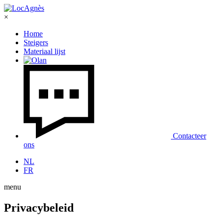
×
Home
Steigers
Materiaal lijst
Contacteer
ons
NL
FR
menu
Privacybeleid