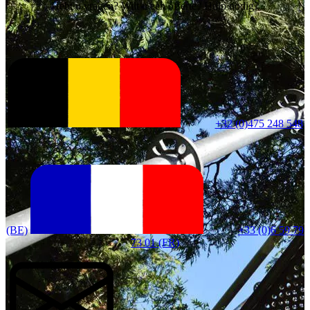
Hebt u vragen? Wilt u een offerte? Hulp nodig?
+32 (0)475 248 548
(BE)
+33 (0)6 59 79
73 01 (FR)