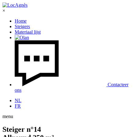
×
Home
Steigers
Materiaal lijst
Contacteer
ons
NL
FR
menu
Steiger n°14