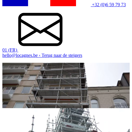
+32 (0)6 59 79 73
01 (FR)
hello@locagnes.be
‹ Terug naar de steigers