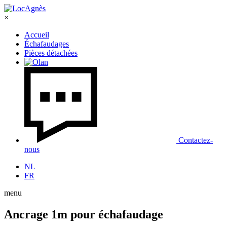
×
Accueil
Échafaudages
Pièces détachées
Contactez-
nous
NL
FR
menu
Ancrage 1m pour échafaudage