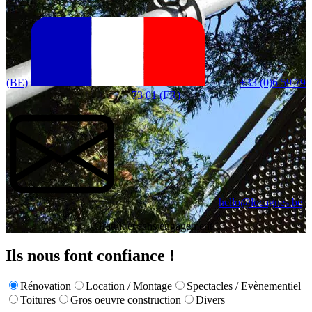
(BE)
+33 (0)6 59 79
73 01 (FR)
hello@locagnes.be
Gratuit et sans engagement !
Ils nous font confiance !
Rénovation
Location / Montage
Spectacles / Evènementiel
Toitures
Gros oeuvre construction
Divers