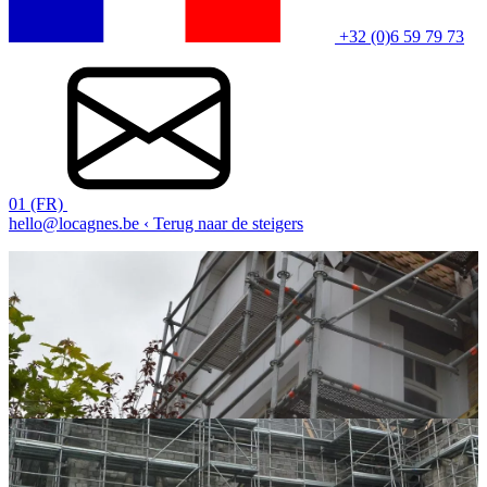
+32 (0)6 59 79 73
01 (FR)
hello@locagnes.be
‹ Terug naar de steigers