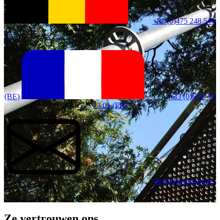
+32 (0)475 248 548
(BE)
+33 (0)6 59 79
73 01 (FR)
hello@locagnes.be
Gratis en vrijblijvend!
Ze vertrouwen ons