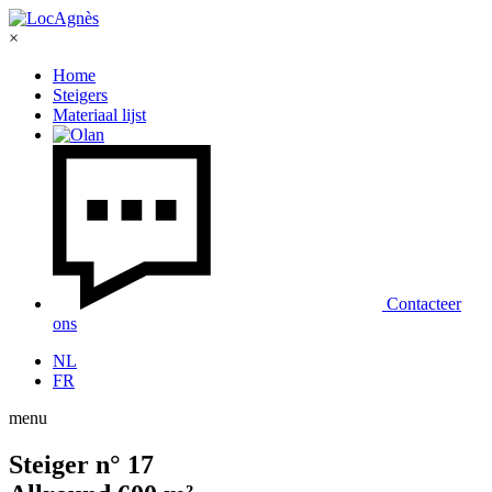
×
Home
Steigers
Materiaal lijst
Contacteer
ons
NL
FR
menu
Steiger n° 17