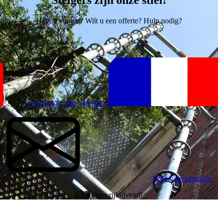
Hebt u vragen? Wilt u een offerte? Hulp nodig?
+32 (0)475 248 548 (BE)
hello@locagnes.be
Gratis en vrijblijvend!