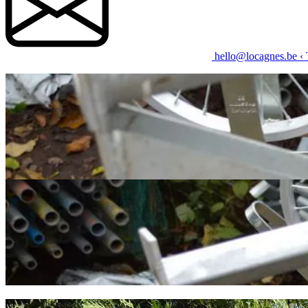
hello@locagnes.be
‹