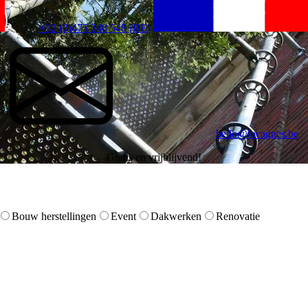
+32 (0)475 248 548 (BE)
hello@locagnes.be
Gratis en vrijblijvend!
Bouw herstellingen
Event
Dakwerken
Renovatie