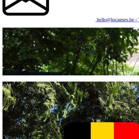
hello@locagnes.be
‹