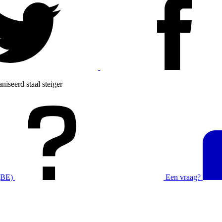
iseerd staal steiger
(BE)
Een vraag?