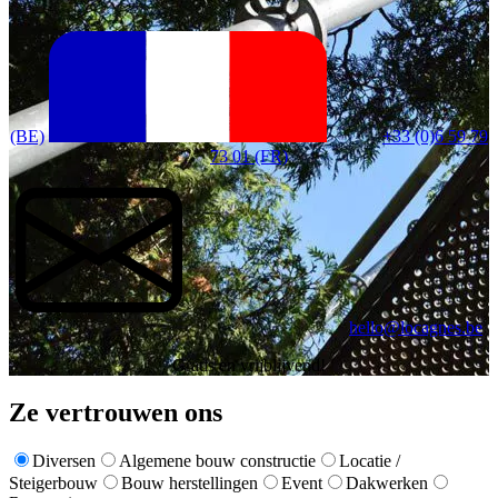
(BE)
+33 (0)6 59 79
73 01 (FR)
hello@locagnes.be
Gratis en vrijblijvend!
Ze vertrouwen ons
Diversen
Algemene bouw constructie
Locatie /
Steigerbouw
Bouw herstellingen
Event
Dakwerken