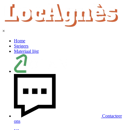
×
Home
Steigers
Materiaal lijst
Contacteer
ons