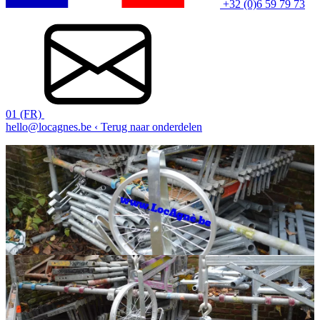
+32 (0)6 59 79 73
01 (FR)
hello@locagnes.be
‹ Terug naar onderdelen