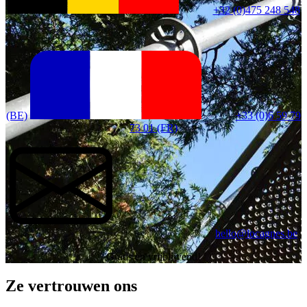
+32 (0)475 248 548
(BE)
+33 (0)6 59 79
73 01 (FR)
hello@locagnes.be
Gratis en vrijblijvend!
Ze vertrouwen ons