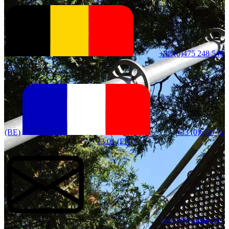
+32 (0)475 248 548
(BE)
+33 (0)6 59 79
73 01 (FR)
hello@locagnes.be