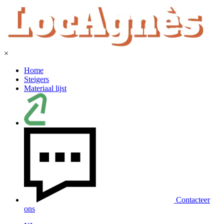
×
Home
Steigers
Materiaal lijst
Contacteer
ons