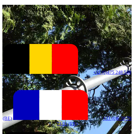
Steigers zijn onze stiel!
Hebt u vragen? Wilt u een offerte? Hulp nodig?
+32 (0)475 248 548
(BE)
+33 (0)6 59 79
73 01 (FR)