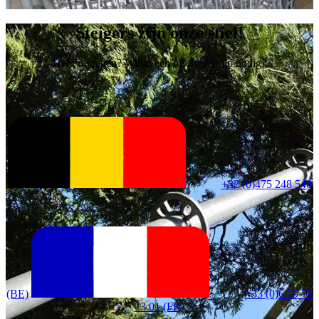
Steigers zijn onze stiel!
Hebt u vragen? Wilt u een offerte? Hulp nodig?
+32 (0)475 248 548
(BE)
+33 (0)6 59 79
73 01 (FR)