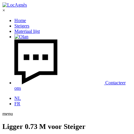
×
Home
Steigers
Materiaal lijst
Contacteer
ons
NL
FR
menu
Ligger 0.73 M voor Steiger