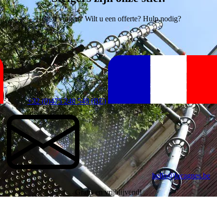
Hebt u vragen? Wilt u een offerte? Hulp nodig?
+32 (0)475 248 548 (BE)
hello@locagnes.be
Gratis en vrijblijvend!