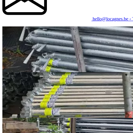
hello@locagnes.be
‹