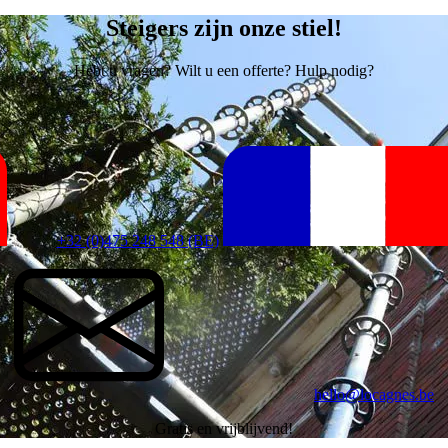
Steigers zijn onze stiel!
Hebt u vragen? Wilt u een offerte? Hulp nodig?
+32 (0)475 248 548 (BE)
hello@locagnes.be
Gratis en vrijblijvend!