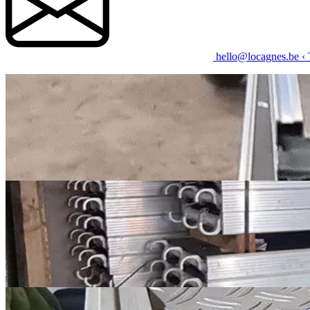
hello@locagnes.be
‹