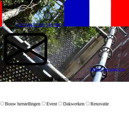
+32 (0)475 248 548 (BE)
hello@locagnes.be
Gratis en vrijblijvend!
Bouw herstellingen
Event
Dakwerken
Renovatie