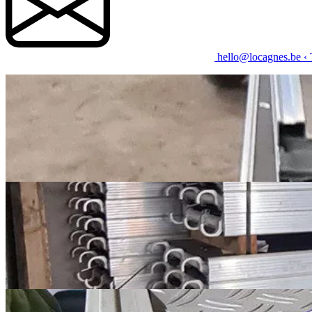
hello@locagnes.be
‹