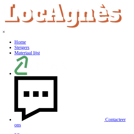
×
Home
Steigers
Materiaal lijst
Contacteer
ons