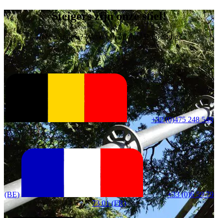
Steigers zijn onze stiel!
Hebt u vragen? Wilt u een offerte? Hulp nodig?
+32 (0)475 248 548
(BE)
+33 (0)6 59 79
73 01 (FR)