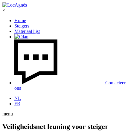
×
Home
Steigers
Materiaal lijst
Contacteer
ons
NL
FR
menu
Veiligheidsnet leuning voor steiger