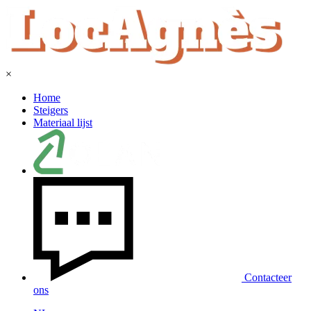
×
Home
Steigers
Materiaal lijst
Contacteer
ons