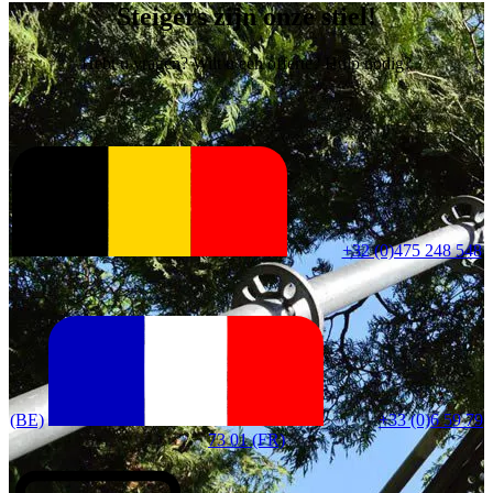
Steigers zijn onze stiel!
Hebt u vragen? Wilt u een offerte? Hulp nodig?
+32 (0)475 248 548
(BE)
+33 (0)6 59 79
73 01 (FR)