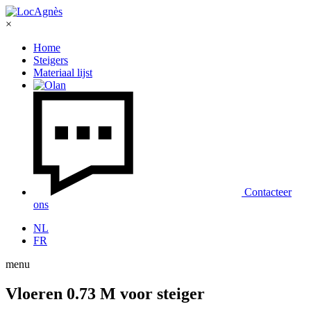
×
Home
Steigers
Materiaal lijst
Contacteer
ons
NL
FR
menu
Vloeren 0.73 M voor steiger